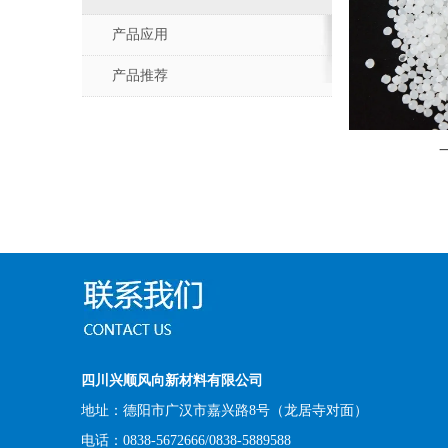
产品应用
产品推荐
四川兴顺风向新材料有限公司
地址：德阳市广汉市嘉兴路8号（龙居寺对面）
电话：0838-5672666/0838-5889588