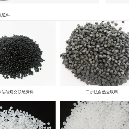
电缆料
步法硅烷交联绝缘料
二步法自然交联料