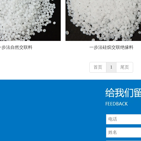
一步法自然交联料
一步法硅烷交联绝缘料
首页
1
尾页