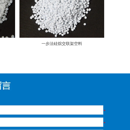
一步法硅烷交联架空料
*
*