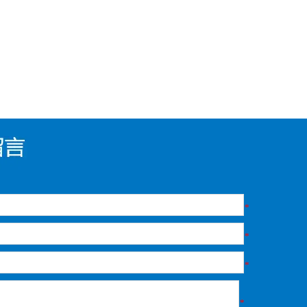
*
*
*
*