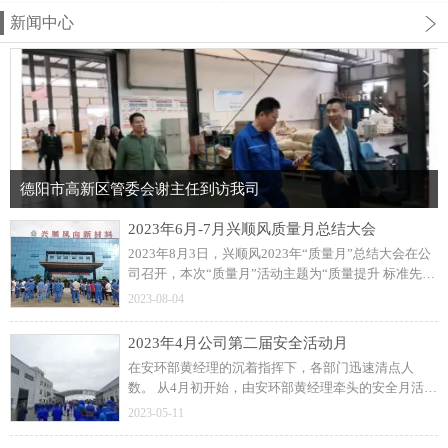
新闻中心
德阳市高新区管委会谢主任到访我司
2023年6月-7月兴顺风质量月总结大会
2023年8月3日，兴顺风2023年“质量月”总结大会在公
司召开，本次“质量月”活动主题为“质量提升 标准先
行“，从6月启动到7月，历时两个月圆满结束。二、6
2023-08-04
月1日-6月30日，公司全员进行有奖征文；
2023年4月公司第二届安全活动月
在安环部黄经理的沉着指挥下，各部门迅速清点人
数。 从4月初开始，由安环部黄经理牵头的安全月活动
有序开展，安全生产月动员大会、安全宣传画张贴、
2023-05-11
组织全员开展安全知识培训、线上安全知识竞赛。